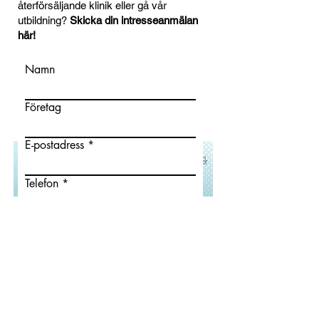
återförsäljande klinik eller gå vår
utbildning?
Skicka din intresseanmälan
här!
Namn
Företag
E-postadress
Telefon
Ditt meddelande
Skicka